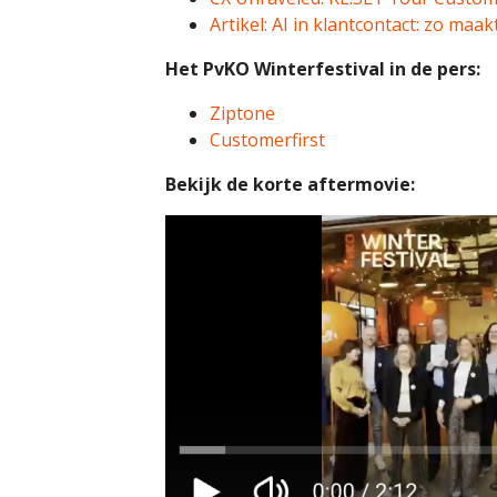
Artikel: AI in klantcontact: zo ma
Het PvKO Winterfestival in de pers:
Ziptone
Customerfirst
Bekijk de korte aftermovie: