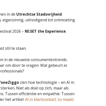
en in de
Utrechtse Stadsvrijheid
.
n, eigenzinnig, uitnodigend tot ontmoeting
estival 2026 –
RE:SET the Experience
.
 stil te staan.
am in de nieuwste consumententrends.
maar om door te vragen. Wat gebeurt er
professionals?
foneZiggo
zien hoe technologie – en AI in
sterken. Niet als doel op zich, maar als
ans. Tussen efficiëntie en empathie. Tussen
er het artikel
: AI in klantcontact: zo maakt