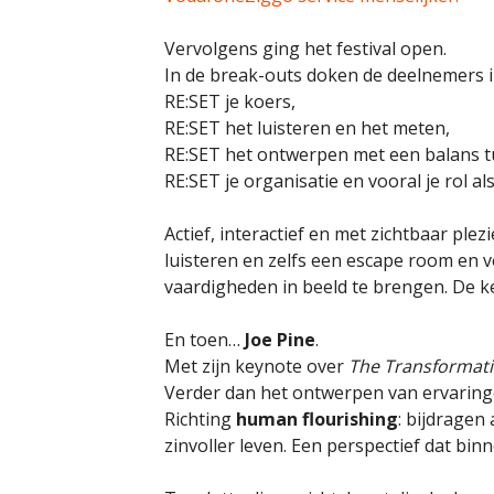
Vervolgens ging het festival open.
In de break-outs doken de deelnemers i
RE:SET je koers,
RE:SET het luisteren en het meten,
RE:SET het ontwerpen met een balans t
RE:SET je organisatie en vooral je rol al
Actief, interactief en met zichtbaar plez
luisteren en zelfs een escape room en v
vaardigheden in beeld te brengen. De k
En toen…
Joe Pine
.
Met zijn keynote over
The Transformat
Verder dan het ontwerpen van ervaringe
Richting
human flourishing
: bijdragen
zinvoller leven. Een perspectief dat bi