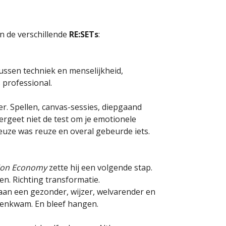
n de verschillende
RE:SETs
:
ussen techniek en menselijkheid,
s professional.
ier. Spellen, canvas-sessies, diepgaand
ergeet niet de test om je emotionele
euze was reuze en overal gebeurde iets.
ion Economy
zette hij een volgende stap.
n. Richting transformatie.
 aan een gezonder, wijzer, welvarender en
nnenkwam. En bleef hangen.