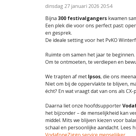
dinsdag 27 januari 2026
20:54
Bijna
300 festivalgangers
kwamen sam
Een plek die voor ons perfect past: ope
en gesprek.
De ideale setting voor het PvKO Winterf
Ruimte om samen het jaar te beginnen.
Om te ontmoeten, te verdiepen en bewust
We trapten af met
Ipsos
, die ons meen
Niet om bij de oppervlakte te blijven, 
écht? En wat vraagt dat van ons als CX-
Daarna liet onze hoofdsupporter
Voda
het bijzonder – de menselijkheid kan ver
middel. Mits we blijven kiezen voor bal
schaal en persoonlijke aandacht. Lees hi
VodafoneZiggo service menselijker.