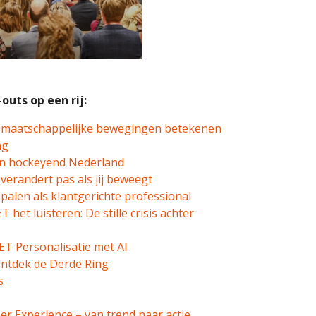
outs op een rij:
e maatschappelijke bewegingen betekenen
ng
van hockeyend Nederland
verandert pas als jij beweegt
alen als klantgerichte professional
 het luisteren: De stille crisis achter
ET Personalisatie met AI
 Ontdek de Derde Ring
s
r Experience – van trend naar actie