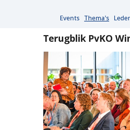
Main
Events
Thema's
Lede
navigation
Terugblik PvKO Win