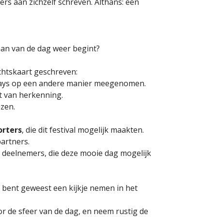
ers aan zichzelf schreven. Althans: een
aan van de dag weer begint?
sichtskaart geschreven:
ways op een andere manier meegenomen.
t van herkenning.
ezen.
orters
, die dit festival mogelijk maakten.
partners.
 de deelnemers, die deze mooie dag mogelijk
et bent geweest een kijkje nemen in het
oor de sfeer van de dag, en neem rustig de