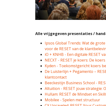
Alle vrijgegeven presentaties / hand-
Ipsos Global Trends: Wat de grot
voor de RE:SET van de klantbelevi
i
O + KNHB - Een digitale RE:SET 
NECXT - RE:SET je koers: De koers 
Kyden - Toekomstgericht koers bep
De Luisterlijn + Pegamento – RE:SET
klantcontact
Beeckestijn Business School - RE:S
Altuïtion - RE:SET jouw strategie:
HuXam: RE:SET de Mindset en Skill
Mobilee - Spelen met structuur
CX Unraveled: RE:SET Your Custome