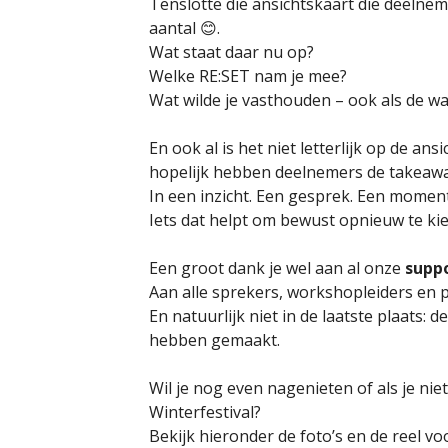
Tenslotte die ansichtskaart die deelnem
aantal 😊.
Wat staat daar nu op?
Welke RE:SET nam je mee?
Wat wilde je vasthouden – ook als de w
En ook al is het niet letterlijk op de an
hopelijk hebben deelnemers de takea
In een inzicht. Een gesprek. Een momen
Iets dat helpt om bewust opnieuw te ki
Een groot dank je wel aan al onze
supp
Aan alle sprekers, workshopleiders en 
En natuurlijk niet in de laatste plaats:
hebben gemaakt.
Wil je nog even nagenieten of als je ni
Winterfestival?
Bekijk hieronder de foto’s en de reel v