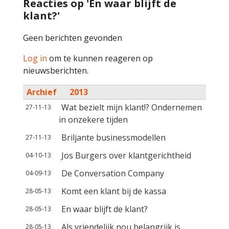
Reacties op 'En waar blijft de
klant?'
Geen berichten gevonden
Log in
om te kunnen reageren op
nieuwsberichten.
Archief
2013
Wat bezielt mijn klant!? Ondernemen
27-11-13
in onzekere tijden
Briljante businessmodellen
27-11-13
Jos Burgers over klantgerichtheid
04-10-13
De Conversation Company
04-09-13
Komt een klant bij de kassa
28-05-13
En waar blijft de klant?
28-05-13
Als vriendelijk nou belangrijk is
28-05-13