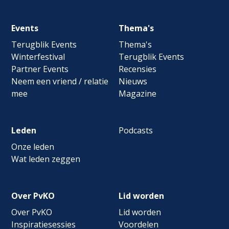
Footer
Events
Thema's
navigation
Terugblik Events
Thema's
Winterfestival
Terugblik Events
Partner Events
Recensies
Neem een vriend / relatie
Nieuws
mee
Magazine
Leden
Podcasts
Onze leden
Wat leden zeggen
Over PvKO
Lid worden
Over PvKO
Lid worden
Inspiratiesessies
Voordelen