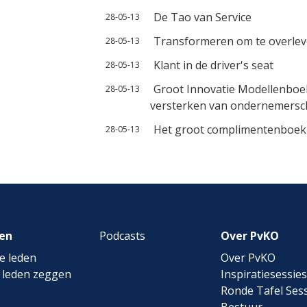
De Tao van Service
28-05-13
Transformeren om te overle
28-05-13
Klant in de driver's seat
28-05-13
Groot Innovatie Modellenboek
28-05-13
versterken van ondernemerscha
Het groot complimentenboek
28-05-13
en
Podcasts
Over PvKO
e leden
Over PvKO
 leden zeggen
Inspiratiesessies
Ronde Tafel Sess