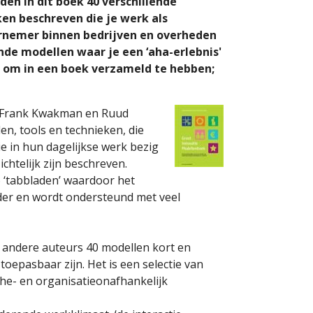
den in dit boek 40 verschillende
en beschreven die je werk als
rnemer binnen bedrijven en overheden
nde modellen waar je een ‘aha-erlebnis'
jn om in een boek verzameld te hebben;
n Frank Kwakman en Ruud
en, tools en technieken, die
ie in hun dagelijkse werk bezig
chtelijk zijn beschreven.
 ‘tabbladen’ waardoor het
helder en wordt ondersteund met veel
andere auteurs 40 modellen kort en
oepasbaar zijn. Het is een selectie van
he- en organisatieonafhankelijk