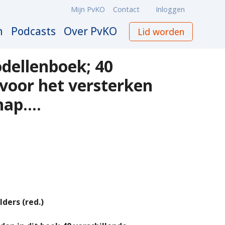
Mijn PvKO
Contact
Inloggen
Meta
navigation
n
Podcasts
Over PvKO
Lid worden
dellenboek; 40
voor het versterken
p....
ders (red.)