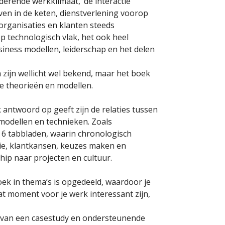
derende werkklimaat, ‘de interactie
ven in de keten, dienstverlening voorop
organisaties en klanten steeds
op technologisch vlak, het ook heel
siness modellen, leiderschap en het delen
zijn wellicht wel bekend, maar het boek
e theorieën en modellen.
 antwoord op geeft zijn de relaties tussen
 modellen en technieken. Zoals
6 tabbladen, waarin chronologisch
gie, klantkansen, keuzes maken en
ip naar projecten en cultuur.
boek in thema’s is opgedeeld, waardoor je
at moment voor je werk interessant zijn,
d van een casestudy en ondersteunende