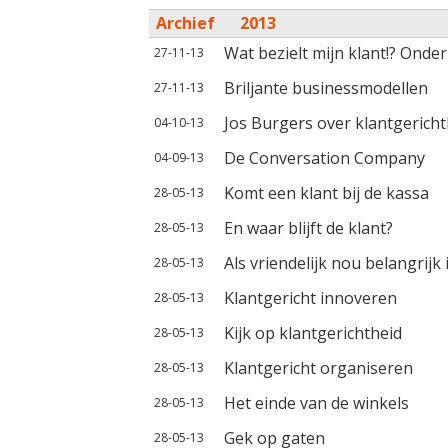
Archief
2013
Wat bezielt mijn klant!? Onde
27-11-13
Briljante businessmodellen
27-11-13
Jos Burgers over klantgericht
04-10-13
De Conversation Company
04-09-13
Komt een klant bij de kassa
28-05-13
En waar blijft de klant?
28-05-13
Als vriendelijk nou belangrijk 
28-05-13
Klantgericht innoveren
28-05-13
Kijk op klantgerichtheid
28-05-13
Klantgericht organiseren
28-05-13
Het einde van de winkels
28-05-13
Gek op gaten
28-05-13