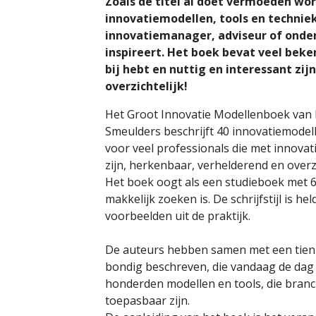
Zoals de titel al doet vermoeden wor
innovatiemodellen, tools en techniek
innovatiemanager, adviseur of onde
inspireert. Het boek bevat veel beke
bij hebt en nuttig en interessant zi
overzichtelijk!
Het Groot Innovatie Modellenboek va
Smeulders beschrijft 40 innovatiemodell
voor veel professionals die met innovat
zijn, herkenbaar, verhelderend en overzi
Het boek oogt als een studieboek met 6
makkelijk zoeken is. De schrijfstijl is 
voorbeelden uit de praktijk.
De auteurs hebben samen met een tien 
bondig beschreven, die vandaag de dag t
honderden modellen en tools, die branc
toepasbaar zijn.