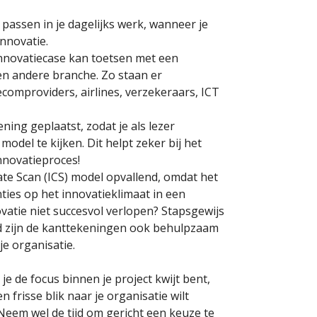
 passen in je dagelijks werk, wanneer je
innovatie.
innovatiecase kan toetsen met een
en andere branche. Zo staan er
lecomproviders, airlines, verzekeraars, ICT
ning geplaatst, zodat je als lezer
odel te kijken. Dit helpt zeker bij het
nnovatieproces!
ate Scan (ICS) model opvallend, omdat het
ties op het innovatieklimaat in een
vatie niet succesvol verlopen? Stapsgewijs
rd zijn de kanttekeningen ook behulpzaam
je organisatie.
e de focus binnen je project kwijt bent,
 frisse blik naar je organisatie wilt
 Neem wel de tijd om gericht een keuze te