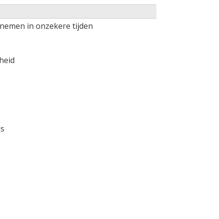
rnemen in onzekere tijden
heid
is