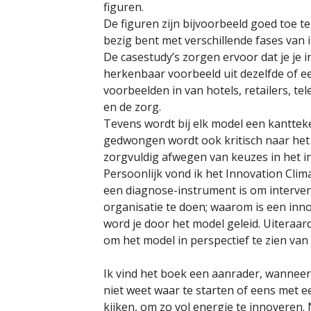
figuren.
De figuren zijn bijvoorbeeld goed toe te
bezig bent met verschillende fases van 
De casestudy’s zorgen ervoor dat je je 
herkenbaar voorbeeld uit dezelfde of e
voorbeelden in van hotels, retailers, te
en de zorg.
Tevens wordt bij elk model een kantteke
gedwongen wordt ook kritisch naar het m
zorgvuldig afwegen van keuzes in het i
Persoonlijk vond ik het Innovation Clim
een diagnose-instrument is om interven
organisatie te doen; waarom is een inno
word je door het model geleid. Uiteraa
om het model in perspectief te zien van 
Ik vind het boek een aanrader, wanneer j
niet weet waar te starten of eens met een
kijken, om zo vol energie te innoveren.