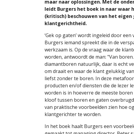
maar naar oplossingen. Met de ondert
leidt Burgers het boek in naar waar h
(kritisch) beschouwen van het eigen
klantgerichtheid.
‘Gek op gaten’ wordt ingeleid door een
Burgers iemand spreekt die in de ver
werkzaam is. Op de vraag waar de klan
worden, antwoordt de man: "Van boren
diamantboren natuurlijk, daar is echt v
om draait en waar de klant gelukkig van 
liefst zonder te boren. In deze metafoo
producten en/of diensten die de lezer le
worden is in hoeverre de meeste boren
kloof tussen boren en gaten overbrugd
van praktische voorbeelden zien hoe og
klantgerichter te worden.
In het boek haalt Burgers een voorbee
gemaakt tot managing director. Beter sa