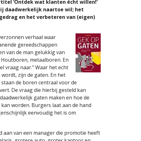
itel ‘Ontdek wat klanten écht willen!’
ij daadwerkelijk naartoe wil; het
 gedrag en het verbeteren van (eigen)
 verzonnen verhaal waar
spanende gereedschappen
ten van de man gelukkig van
. Houtboren, metaalboren. En
eel vraag naar." Waar het echt
wordt, zijn de gaten. En het
r staan de boren centraal voor de
vert. De vraag die hierbij gesteld kan
 daadwerkelijk gaten maken en hoe de
 kan worden. Burgers laat aan de hand
enschijnlijk eenvoudig het is om
ld aan van een manager die promotie heeft
laris, grotere auto, groter kantoor en