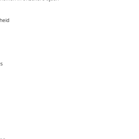
heid
is