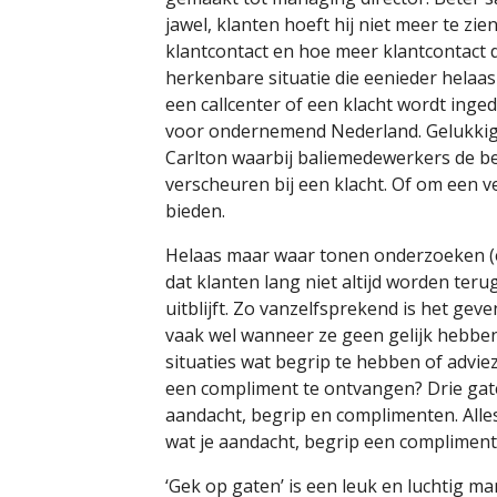
jawel, klanten hoeft hij niet meer te zi
klantcontact en hoe meer klantcontact
herkenbare situatie die eenieder hela
een callcenter of een klacht wordt inged
voor ondernemend Nederland. Gelukkig z
Carlton waarbij baliemedewerkers de 
verscheuren bij een klacht. Of om een ve
bieden.
Helaas maar waar tonen onderzoeken (e
dat klanten lang niet altijd worden teru
uitblijft. Zo vanzelfsprekend is het gev
vaak wel wanneer ze geen gelijk hebben
situaties wat begrip te hebben of adviez
een compliment te ontvangen? Drie gate
aandacht, begrip en complimenten. Alles 
wat je aandacht, begrip een complimente
‘Gek op gaten’ is een leuk en luchtig 