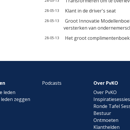
Transformeren om te overle
28-05-13
Klant in de driver's seat
28-05-13
Groot Innovatie Modellenboek
28-05-13
versterken van ondernemerscha
Het groot complimentenboek
28-05-13
en
Podcasts
Over PvKO
e leden
Over PvKO
 leden zeggen
Inspiratiesessies
Ronde Tafel Sess
Bestuur
Ontmoeten
Klanthelden