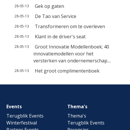
Gek op gaten
28-05-13
De Tao van Service
28-05-13
Transformeren om te overleven
28-05-13
Klant in de driver's seat
28-05-13
Groot Innovatie Modellenboek; 40
28-05-13
innovatiemodellen voor het
versterken van ondernemerschap....
Het groot complimentenboek
28-05-13
Footer
Events
Thema's
navigation
Terugblik Events
Thema's
Winterfestival
Terugblik Events
Partner Events
Recensies