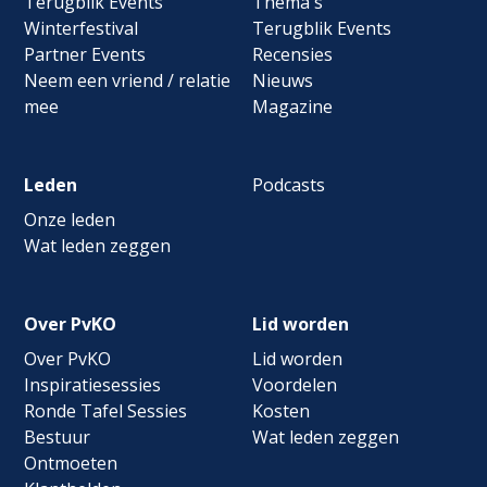
Terugblik Events
Thema's
Winterfestival
Terugblik Events
Partner Events
Recensies
Neem een vriend / relatie
Nieuws
mee
Magazine
Leden
Podcasts
Onze leden
Wat leden zeggen
Over PvKO
Lid worden
Over PvKO
Lid worden
Inspiratiesessies
Voordelen
Ronde Tafel Sessies
Kosten
Bestuur
Wat leden zeggen
Ontmoeten