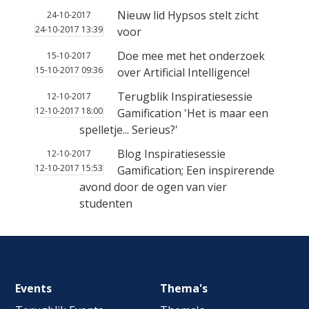
Nieuw lid Hypsos stelt zicht
24-10-2017
24-10-2017 13:39
voor
Doe mee met het onderzoek
15-10-2017
15-10-2017 09:36
over Artificial Intelligence!
Terugblik Inspiratiesessie
12-10-2017
12-10-2017 18:00
Gamification 'Het is maar een
spelletje... Serieus?'
Blog Inspiratiesessie
12-10-2017
12-10-2017 15:53
Gamification; Een inspirerende
avond door de ogen van vier
studenten
Footer
Events
Thema's
navigation