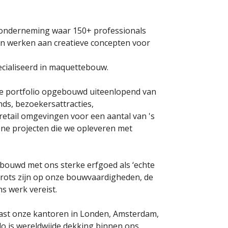
e onderneming waar 150+ professionals
den werken aan creatieve concepten voor
pecialiseerd in maquettebouw.
e portfolio opgebouwd uiteenlopend van
nds, bezoekersattracties,
etail omgevingen voor een aantal van 's
one projecten die we opleveren met
bouwd met ons sterke erfgoed als ‘echte
d trots zijn op onze bouwvaardigheden, de
ns werk vereist.
aast onze kantoren in Londen, Amsterdam,
 is wereldwijde dekking binnen ons