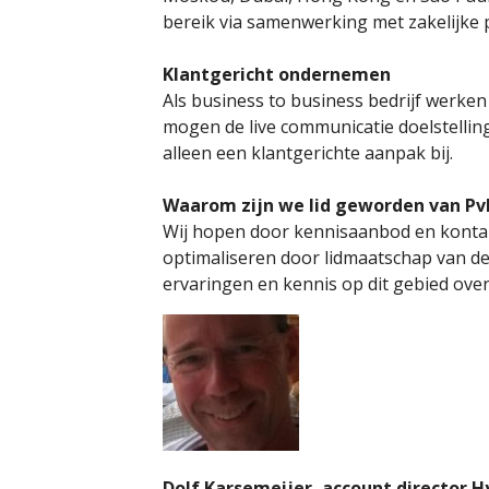
bereik via samenwerking met zakelijke 
Klantgericht ondernemen
Als business to business bedrijf werken w
mogen de live communicatie doelstellin
alleen een klantgerichte aanpak bij.
Waarom zijn we lid geworden van P
Wij hopen door kennisaanbod en kontak
optimaliseren door lidmaatschap van d
ervaringen en kennis op dit gebied over
Dolf Karsemeijer, account director H