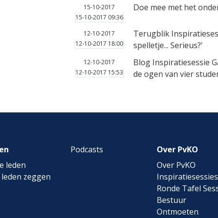
Doe mee met het onderzo
15-10-2017
15-10-2017 09:36
Terugblik Inspiratieses
12-10-2017
12-10-2017 18:00
spelletje... Serieus?'
Blog Inspiratiesessie 
12-10-2017
12-10-2017 15:53
de ogen van vier stude
en
Podcasts
Over PvKO
e leden
Over PvKO
 leden zeggen
Inspiratiesessies
Ronde Tafel Sess
Bestuur
Ontmoeten