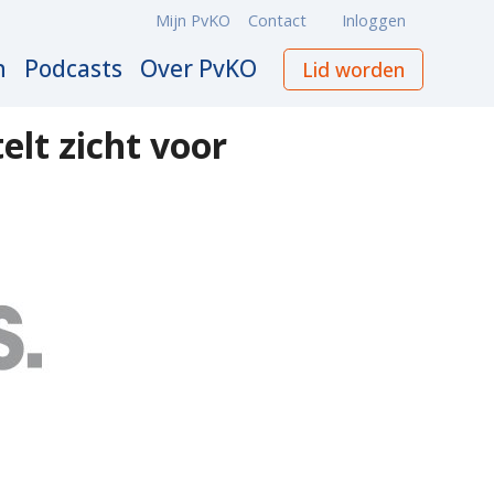
Mijn PvKO
Contact
Inloggen
Meta
navigation
n
Podcasts
Over PvKO
Lid worden
elt zicht voor