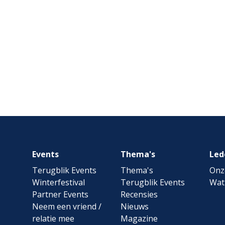
Footer
Events
Thema's
Led
navigation
Terugblik Events
Thema's
Onz
Winterfestival
Terugblik Events
Wat
Partner Events
Recensies
Neem een vriend /
Nieuws
relatie mee
Magazine