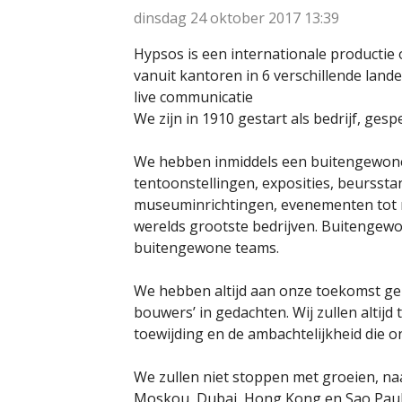
dinsdag 24 oktober 2017
13:39
Hypsos is een internationale producti
vanuit kantoren in 6 verschillende lan
live communicatie
We zijn in 1910 gestart als bedrijf, ges
We hebben inmiddels een buitengewon
tentoonstellingen, exposities, beurssta
museuminrichtingen, evenementen tot r
werelds grootste bedrijven. Buitengew
buitengewone teams.
We hebben altijd aan onze toekomst ge
bouwers’ in gedachten. Wij zullen altij
toewijding en de ambachtelijkheid die o
We zullen niet stoppen met groeien, n
Moskou, Dubai, Hong Kong en Sao Paulo