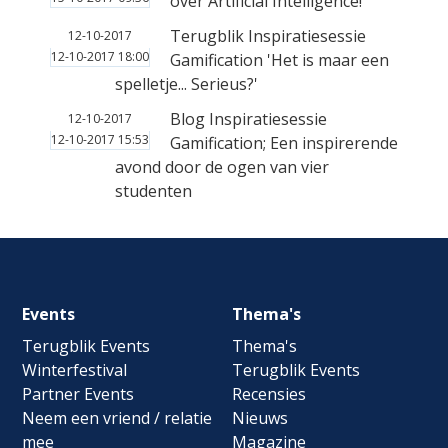
over Artificial Intelligence!
Terugblik Inspiratiesessie
12-10-2017
12-10-2017 18:00
Gamification 'Het is maar een
spelletje... Serieus?'
Blog Inspiratiesessie
12-10-2017
12-10-2017 15:53
Gamification; Een inspirerende
avond door de ogen van vier
studenten
Footer
Events
Thema's
navigation
Terugblik Events
Thema's
Winterfestival
Terugblik Events
Partner Events
Recensies
Neem een vriend / relatie
Nieuws
mee
Magazine