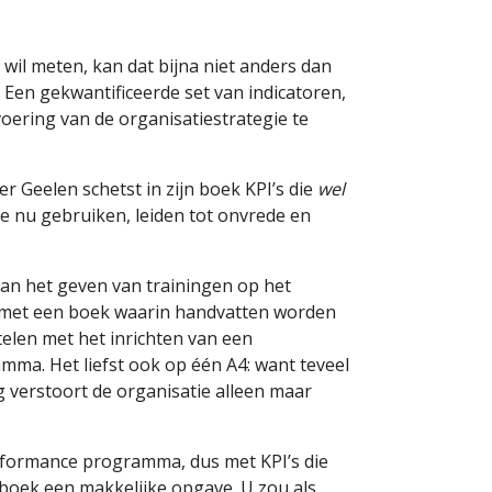
wil meten, kan dat bijna niet anders dan
n. Een gekwantificeerde set van indicatoren,
voering van de organisatiestrategie te
er Geelen schetst in zijn boek KPI’s die
wel
ze nu gebruiken, leiden tot onvrede en
an het geven van trainingen op het
met een boek waarin handvatten worden
telen met het inrichten van een
a. Het liefst ook op één A4: want teveel
 verstoort de organisatie alleen maar
rformance programma, dus met KPI’s die
t boek een makkelijke opgave. U zou als