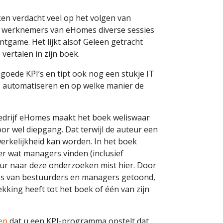
ken verdacht veel op het volgen van
e werknemers van eHomes diverse sessies
game. Het lijkt alsof Geleen getracht
 vertalen in zijn boek.
 goede KPI’s en tipt ook nog een stukje IT
e automatiseren en op welke manier de
 bedrijf eHomes maakt het boek weliswaar
or wel diepgang. Dat terwijl de auteur een
werkelijkheid kan worden. In het boek
r wat managers vinden (inclusief
uur naar deze onderzoeken mist hier. Door
es van bestuurders en managers getoond,
rekking heeft tot het boek of één van zijn
ken
dat u een KPI-programma opstelt dat