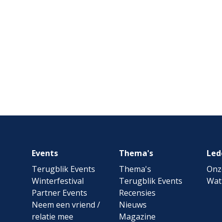
Footer
Events
Thema's
Led
navigation
Terugblik Events
Thema's
Onz
Winterfestival
Terugblik Events
Wat
Partner Events
Recensies
Neem een vriend /
Nieuws
relatie mee
Magazine