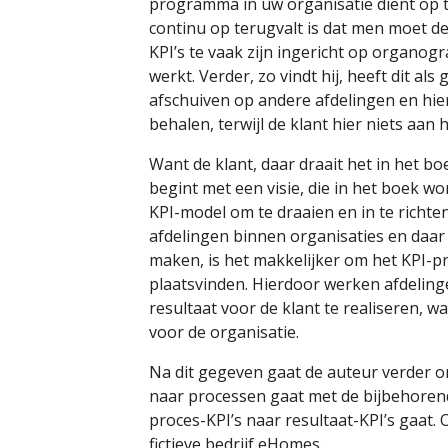
programma in uw organisatie dient op t
continu op terugvalt is dat men moet d
KPI’s te vaak zijn ingericht op organog
werkt. Verder, zo vindt hij, heeft dit als
afschuiven op andere afdelingen en hie
behalen, terwijl de klant hier niets aan h
Want de klant, daar draait het in het bo
begint met een visie, die in het boek w
KPI-model om te draaien en in te richte
afdelingen binnen organisaties en daar
maken, is het makkelijker om het KPI-
plaatsvinden. Hierdoor werken afdelin
resultaat voor de klant te realiseren, w
voor de organisatie.
Na dit gegeven gaat de auteur verder o
naar processen gaat met de bijbehorend
proces-KPI’s naar resultaat-KPI’s gaat.
fictieve bedrijf eHomes.