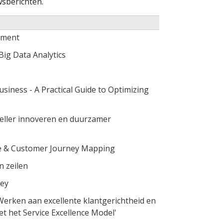
sberichten.
ement
Big Data Analytics
usiness - A Practical Guide to Optimizing
neller innoveren en duurzamer
e
e & Customer Journey Mapping
n zeilen
ley
 Werken aan excellente klantgerichtheid en
et het Service Excellence Model'