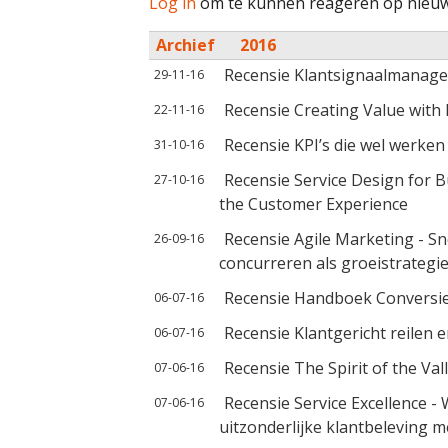
Log in
om te kunnen reageren op nieuw
Archief
2016
Recensie Klantsignaalmanag
29-11-16
Recensie Creating Value with 
22-11-16
Recensie KPI’s die wel werken
31-10-16
Recensie Service Design for B
27-10-16
the Customer Experience
Recensie Agile Marketing - S
26-09-16
concurreren als groeistrategi
Recensie Handboek Conversi
06-07-16
Recensie Klantgericht reilen e
06-07-16
Recensie The Spirit of the Val
07-06-16
Recensie Service Excellence -
07-06-16
uitzonderlijke klantbeleving m