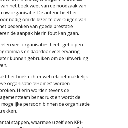
f van het boek weet van de noodzaak van
n uw organisatie. De auteur heeft er
voor nodig om de lezer te overtuigen van
t het bedenken van goede prestatie
eren de aanpak hierin fout kan gaan.
eelen veel organisaties heeft geholpen
rogramma’s en daardoor veel ervaring
 beter kunnen gebruiken om de uitwerking
ven.
kt het boek echter wel relatief makkelijk
tieve organisatie ‘eHomes’ worden
sproken. Hierin worden tevens de
anagementteam benadrukt en wordt de
t mogelijke persoon binnen de organisatie
trekken.
antal stappen, waarmee u zelf een KPI-