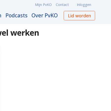
Mijn PvKO
Contact
Inloggen
Meta
navigation
n
Podcasts
Over PvKO
Lid worden
 wel werken