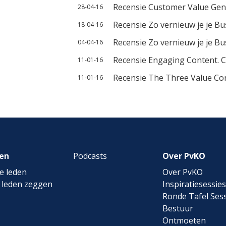
Recensie Customer Value Gen
28-04-16
Recensie Zo vernieuw je je B
18-04-16
Recensie Zo vernieuw je je B
04-04-16
Recensie Engaging Content. 
11-01-16
Recensie The Three Value Co
11-01-16
en
Podcasts
Over PvKO
e leden
Over PvKO
 leden zeggen
Inspiratiesessies
Ronde Tafel Sess
Bestuur
Ontmoeten