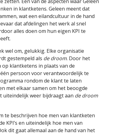
e zetten. Eén van de aspecten waar Geleen
enken in klantketens. Geleen meent dat
rammen, wat een eilandcultuur in de hand
 gevaar dat afdelingen het werk al snel
rdoor alles doen om hun eigen KPI te
eeft.
ek wel om, gelukkig. Elke organisatie
ordt gestempeld als
de droom
. Door het
n op klantketens in plaats van de
 één persoon voor verantwoordelijk te
programma rondom de klant te laten
gen met elkaar samen om het beoogde
at uiteindelijk weer bijdraagt aan
de droom
m te beschrijven hoe men van klantketen
e KPI’s en uiteindelijk hoe men van
 Ook dit gaat allemaal aan de hand van het