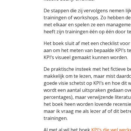
De stappen die zij vervolgens nemen lij
trainingen of workshops. Zo hebben d
met elkaar en spelen ze een management
heeft zijn trainingen één op één door te
Het boek sluit af met een checklist voor
aan om het meten van bepaalde KPI’s t
KPI’s visueel gemaakt kunnen worden.
De praktische insteek met het fictieve
makkelijk om te lezen, maar mist daardo
goede visie schetst op KPI’s en hoe dit 
wordt een aantal uitspraken gedaan ove
percentages), maar verwijzende literat
het boek heen worden lovende recensi
maar ik vraag me als lezer af of dit bet
trainingen.
Al met al wil het boek
KPI’s die wel wer