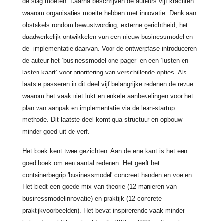
de slag moeten. Daarna beschrijven de auteurs vijf krachten
waarom organisaties moeite hebben met innovatie. Denk aan
obstakels rondom bewustwording, externe gerichtheid, het
daadwerkelijk ontwikkelen van een nieuw businessmodel en
de implementatie daarvan. Voor de ontwerpfase introduceren
de auteur het ‘businessmodel one pager’ en een ‘lusten en
lasten kaart’ voor prioritering van verschillende opties. Als
laatste passeren in dit deel vijf belangrijke redenen de revue
waarom het vaak niet lukt en enkele aanbevelingen voor het
plan van aanpak en implementatie via de lean-startup
methode. Dit laatste deel komt qua structuur en opbouw
minder goed uit de verf.
Het boek kent twee gezichten. Aan de ene kant is het een
goed boek om een aantal redenen. Het geeft het
containerbegrip 'businessmodel' concreet handen en voeten.
Het biedt een goede mix van theorie (12 manieren van
businessmodelinnovatie) en praktijk (12 concrete
praktijkvoorbeelden). Het bevat inspirerende vaak minder