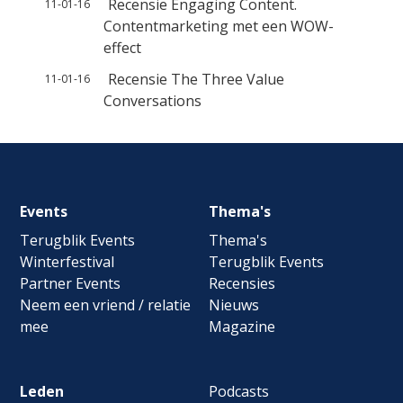
Recensie Engaging Content.
11-01-16
Contentmarketing met een WOW-
effect
Recensie The Three Value
11-01-16
Conversations
Footer
Events
Thema's
navigation
Terugblik Events
Thema's
Winterfestival
Terugblik Events
Partner Events
Recensies
Neem een vriend / relatie
Nieuws
mee
Magazine
Leden
Podcasts