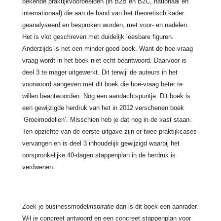
bekende praktijkvoorbeelden (in B2B en B2C, nationaal en
internationaal) die aan de hand van het theoretisch kader
geanalyseerd en besproken worden, met voor- en nadelen.
Het is vlot geschreven met duidelijk leesbare figuren.
Anderzijds is het een minder goed boek. Want de hoe-vraag
vraag wordt in het boek niet echt beantwoord. Daarvoor is
deel 3 te mager uitgewerkt. Dit terwijl de auteurs in het
voorwoord aangeven met dit boek die hoe-vraag beter te
willen beantwoorden.
Nog een aandachtspuntje. Dit boek is
een gewijzigde herdruk van het in 2012 verschenen boek
‘Groeimodellen’. Misschien heb je dat nog in de kast staan.
Ten opzichte van de eerste uitgave zijn er twee praktijkcases
vervangen en is deel 3 inhoudelijk gewijzigd waarbij het
oorspronkelijke 40-dagen stappenplan in de herdruk is
verdwenen.
Zoek je businessmodel
inspiratie
dan is dit boek een aanrader.
Wil je concreet antwoord en een concreet stappenplan voor