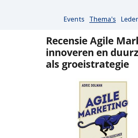
Main
Events
Thema's
Lede
navigation
Recensie Agile Mark
innoveren en duur
als groeistrategie