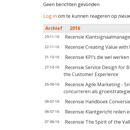
Geen berichten gevonden
Log in
om te kunnen reageren op nieuw
Archief
2016
Recensie Klantsignaalmanag
29-11-16
Recensie Creating Value with 
22-11-16
Recensie KPI’s die wel werken
31-10-16
Recensie Service Design for B
27-10-16
the Customer Experience
Recensie Agile Marketing - S
26-09-16
concurreren als groeistrategi
Recensie Handboek Conversi
06-07-16
Recensie Klantgericht reilen e
06-07-16
Recensie The Spirit of the Val
07-06-16