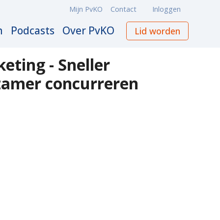
Mijn PvKO
Contact
Inloggen
Meta
navigation
n
Podcasts
Over PvKO
Lid worden
eting - Sneller
zamer concurreren