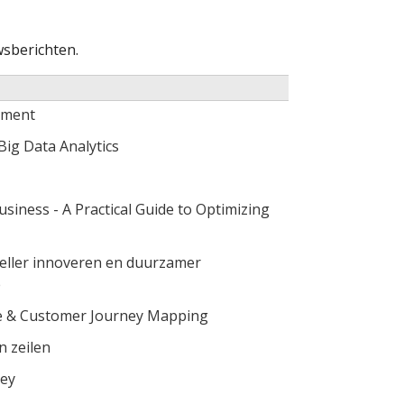
sberichten.
ement
Big Data Analytics
usiness - A Practical Guide to Optimizing
neller innoveren en duurzamer
e
e & Customer Journey Mapping
n zeilen
ley