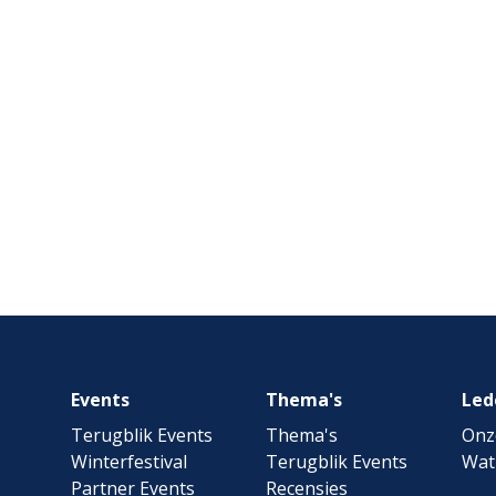
Footer
Events
Thema's
Led
navigation
Terugblik Events
Thema's
Onz
Winterfestival
Terugblik Events
Wat
Partner Events
Recensies