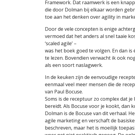
Framework. Dat raamwerk is een knapp
die door Dolman bij elkaar worden geb
toe aan het denken over agility in marke
Door de vele concepten is enige achterg
vermoed dat het anders al snel taaie kost
‘scaled agile’ –
was het boek goed te volgen. En dan is
te lezen. Bovendien verwacht ik ook nog
als een soort naslagwerk.
In de keuken zijn de eenvoudige recepte
eenmaal veel meer mensen die de recept
van Paul Bocuse.
Soms is de receptuur zo complex dat je l
bereidt. Als Bocuse voor je kookt, dan 
Dolman is de Bocuse van dit verhaal. He
agile marketing en verschaft de basiske
beschreven, maar het is moeilijk toepa
weer net niet praktisch genoeg. De oplo