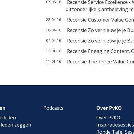
Recensie Service Excellence -
07-06-16
uitzonderlijke klantbeleving m
Recensie Customer Value Gen
28-04-16
Recensie Zo vernieuw je je B
18-04-16
Recensie Zo vernieuw je je B
04-04-16
Recensie Engaging Content. 
11-01-16
Recensie The Three Value Co
11-01-16
en
Podcasts
Over PvKO
e leden
Over PvKO
 leden zeggen
Inspiratiesessies
Ronde Tafel Sess