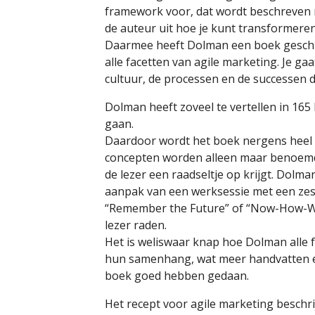
framework voor, dat wordt beschreven m
de auteur uit hoe je kunt transformere
Daarmee heeft Dolman een boek gesch
alle facetten van agile marketing. Je g
cultuur, de processen en de successen 
Dolman heeft zoveel te vertellen in 165 
gaan.
Daardoor wordt het boek nergens heel 
concepten worden alleen maar benoemd e
de lezer een raadseltje op krijgt. Dolma
aanpak van een werksessie met een ze
“Remember the Future” of “Now-How-Wo
lezer raden.
Het is weliswaar knap hoe Dolman alle 
hun samenhang, wat meer handvatten e
boek goed hebben gedaan.
Het recept voor agile marketing beschri