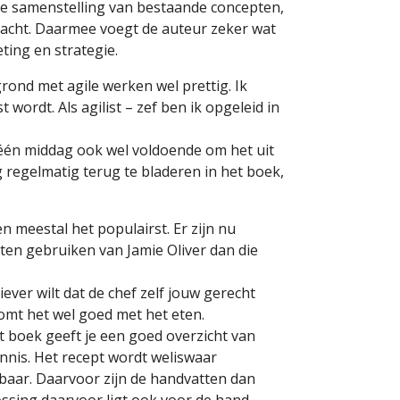
e samenstelling van bestaande concepten,
racht. Daarmee voegt de auteur zeker wat
ting en strategie.
rond met agile werken wel prettig. Ik
 wordt. Als agilist – zef ben ik opgeleid in
 één middag ook wel voldoende om het uit
 regelmatig terug te bladeren in het boek,
n meestal het populairst. Er zijn nu
en gebruiken van Jamie Oliver dan die
iever wilt dat de chef zelf jouw gerecht
komt het wel goed met het eten.
t boek geeft je een goed overzicht van
nnis. Het recept wordt weliswaar
sbaar. Daarvoor zijn de handvatten dan
ssing daarvoor ligt ook voor de hand,