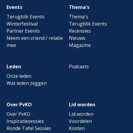
Footer
Events
Thema's
navigation
Terugblik Events
Thema's
Winterfestival
Terugblik Events
Partner Events
Recensies
Neem een vriend / relatie
Nieuws
mee
Magazine
Leden
Podcasts
Onze leden
Wat leden zeggen
Over PvKO
Lid worden
Over PvKO
Lid worden
Inspiratiesessies
Voordelen
Ronde Tafel Sessies
Kosten