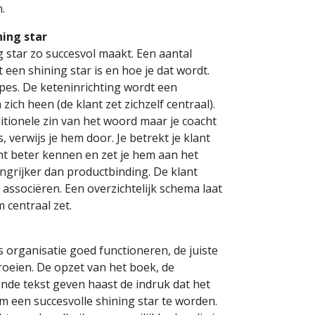
.
ing star
g star zo succesvol maakt. Een aantal
 een shining star is en hoe je dat wordt.
pes. De keteninrichting wordt een
ich heen (de klant zet zichzelf centraal).
ditionele zin van het woord maar je coacht
s, verwijs je hem door. Je betrekt je klant
lant beter kennen en zet je hem aan het
angrijker dan productbinding. De klant
 associëren. Een overzichtelijk schema laat
m centraal zet.
ls organisatie goed functioneren, de juiste
oeien. De opzet van het boek, de
nde tekst geven haast de indruk dat het
m een succesvolle shining star te worden.