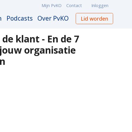
Mijn PvKO
Contact
Inloggen
Meta
navigation
n
Podcasts
Over PvKO
Lid worden
de klant - En de 7
jouw organisatie
en