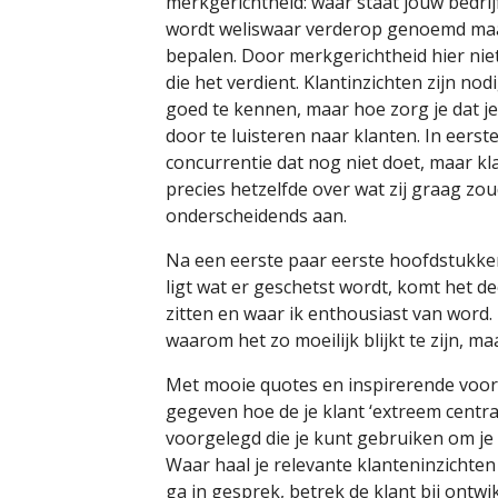
merkgerichtheid: waar staat jouw bedrij
wordt weliswaar verderop genoemd maar
bepalen. Door merkgerichtheid hier niet
die het verdient. Klantinzichten zijn n
goed te kennen, maar hoe zorg je dat je
door te luisteren naar klanten. In eerst
concurrentie dat nog niet doet, maar kl
precies hetzelfde over wat zij graag zou
onderscheidends aan.
Na een eerste paar eerste hoofdstukke
ligt wat er geschetst wordt, komt het de
zitten en waar ik enthousiast van word.
waarom het zo moeilijk blijkt te zijn, m
Met mooie quotes en inspirerende voor
gegeven hoe de je klant ‘extreem centr
voorgelegd die je kunt gebruiken om je 
Waar haal je relevante klanteninzichte
ga in gesprek, betrek de klant bij ontw