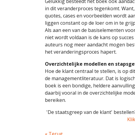
Gelukkig besteedt het boek ook aandach
in dit veranderproces tegenkomt. Want, d
quotes, cases en voorbeelden wordt a
liggen constant op de loer om in te gri
Als aan een van de basiselementen voor
niet wordt voldaan is de kans op succes
auteurs nog meer aandacht mogen best
het veranderingsproces hapert.
Overzichtelijke modellen en stapsg
Hoe de klant centraal te stellen, is op
de managementliteratuur. Dat is logisch
boek is een bondige, heldere aanvullin
daarbij vooral in de overzichtelijke mo
bereiken.
'De staatsgreep van de klant' bestelle
Kli
« Terug