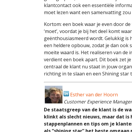
klantcontact ook een essentiële informat
moet lezen want een samenvatting zou d
Kortom: een boek waar je even door de 
‘moet’, voordat je bij het deel komt waar
geënthousiasmeerd wordt. Gelukkig is h
een heldere opbouw, zodat je dan ook sn
moeite waard is. Het realiseren van de i
verdient een boek apart. Dit boek zet j
centraal de klant nu staat in jouw orga
richting in te slaan en een Shining star
Esther van der Hoorn
Customer Experience Managem
De staatsgreep van de klant is de wa
klinkt als slecht nieuws, maar dat is h
stappenplannen en tips om je klanten
als “shining star” het beste omgaan