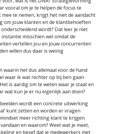
f voor, wat is het DNA? Strategievorming
 vooral om je te helpen de focus te
 mee te nemen, krijgt het niet de aandacht
odig om jouw klanten en de klantbehoeften
 onderscheidend wordt? Dat leer je niet
e instantie misschien wel omdat de
anten vertellen jou en jouw concurrenten
den willen dus daar is weinig
n waarin het dus allemaal voor de hand
el waar ik wat rechter op bij ben gaan
 Het is aardig om te weten waar je staat en
aar wat kun je er nu eigenlijk aan doen?
beelden wordt een concrete uitwerking
aal’ kunt zetten en worden er vragen
mindset meer richting klant te krijgen.
n vandaan en waarom? Weet wat je meet,
ikkeling en besef dat je medewerkers met