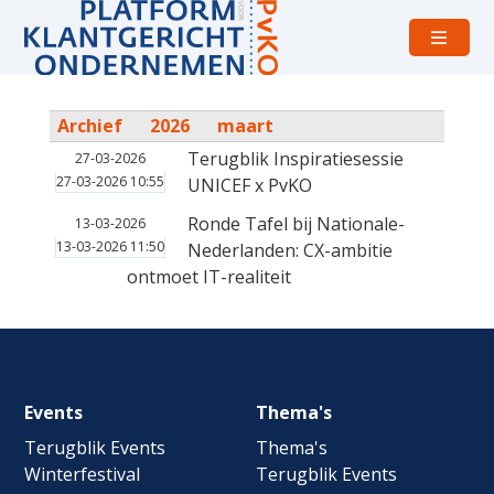
Open
menu
Archief
2026
maart
Terugblik Inspiratiesessie
27-03-2026
27-03-2026 10:55
UNICEF x PvKO
Ronde Tafel bij Nationale-
13-03-2026
13-03-2026 11:50
Nederlanden: CX-ambitie
ontmoet IT-realiteit
Footer
Events
Thema's
navigation
Terugblik Events
Thema's
Winterfestival
Terugblik Events