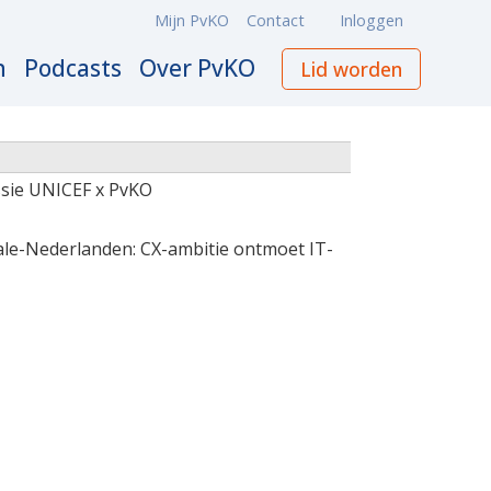
Mijn PvKO
Contact
Inloggen
Meta
navigation
n
Podcasts
Over PvKO
Lid worden
ssie UNICEF x PvKO
ale-Nederlanden: CX-ambitie ontmoet IT-