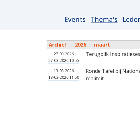
Main
Events
Thema's
Lede
navigation
Archief
2026
maart
Terugblik Inspiratiese
27-03-2026
27-03-2026 10:55
Ronde Tafel bij Nation
13-03-2026
13-03-2026 11:50
realiteit