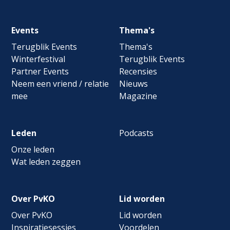
Footer
Events
Thema's
navigation
Terugblik Events
Thema's
Winterfestival
Terugblik Events
Partner Events
Recensies
Neem een vriend / relatie
Nieuws
mee
Magazine
Leden
Podcasts
Onze leden
Wat leden zeggen
Over PvKO
Lid worden
Over PvKO
Lid worden
Inspiratiesessies
Voordelen