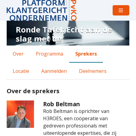
Open
menu
Ronde Tafel: Echt aan de
Sprekers
slag met de
bij
Transformatie Economie
Ronde
Over
Programma
Sprekers
Tafel:
vrijdag 10 juli 2026 van 10:15 uur tot 13:30 uur
Buitenplaats Rozenlust
Echt
Locatie
Aanmelden
Deelnemers
aan
de
Over de sprekers
slag
Rob Beltman
met
Rob Beltman is oprichter van
de
H3ROES, een coöperatie van
Transformatie
gedreven professionals met
uiteenlopende expertises, die zij