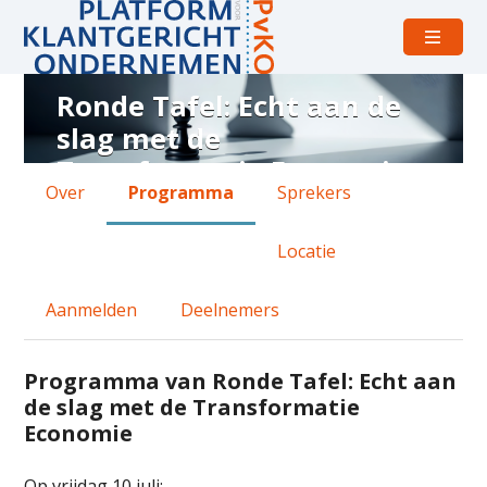
Open
menu
Ronde Tafel: Echt aan de
Programma
slag met de
van
Transformatie Economie
Ronde
Over
Programma
Sprekers
Tafel:
vrijdag 10 juli 2026 van 10:15 uur tot 13:30 uur
Buitenplaats Rozenlust
Echt
Locatie
aan
de
Aanmelden
Deelnemers
slag
met
Programma van Ronde Tafel: Echt aan
de slag met de Transformatie
de
Economie
Transformatie
Op vrijdag 10 juli: