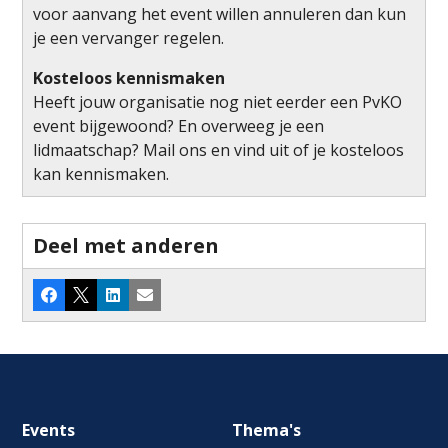
voor aanvang het event willen annuleren dan kun
je een vervanger regelen.
Kosteloos kennismaken
Heeft jouw organisatie nog niet eerder een PvKO
event bijgewoond? En overweeg je een
lidmaatschap? Mail ons en vind uit of je kosteloos
kan kennismaken.
Deel met anderen
Facebook
X
LinkedIn
E-mail
Footer
Events
Thema's