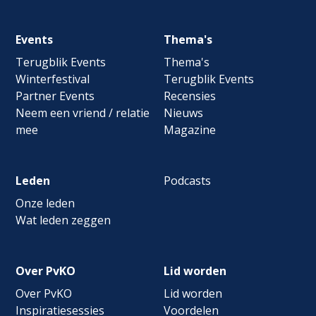
Footer
Events
Thema's
navigation
Terugblik Events
Thema's
Winterfestival
Terugblik Events
Partner Events
Recensies
Neem een vriend / relatie
Nieuws
mee
Magazine
Leden
Podcasts
Onze leden
Wat leden zeggen
Over PvKO
Lid worden
Over PvKO
Lid worden
Inspiratiesessies
Voordelen