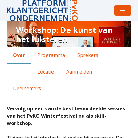
Open
menu
Workshop: De kunst van
Over
het luisteren
Workshop:
De
vrijdag 26 juni 2026 van 09:30 uur tot 13:30 uur
Over
Programma
Sprekers
kunst
VodafoneZiggo
van
Locatie
Aanmelden
het
luisteren
Deelnemers
Vervolg op een van de best beoordeelde sessies
van het PvKO Winterfestival nu als skill-
workshop.