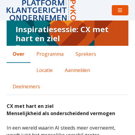
Open
menu
Inspiratiesessie: CX met
Over
hart en ziel
Inspiratiesessie:
CX
dinsdag 6 oktober 2026 van 17:30 uur tot 22:00 uu
Over
Programma
Sprekers
met
TP
hart
Locatie
Aanmelden
en
ziel
Deelnemers
CX met hart en ziel
Menselijkheid als onderscheidend vermogen
In een wereld waarin AI steeds meer overneemt,