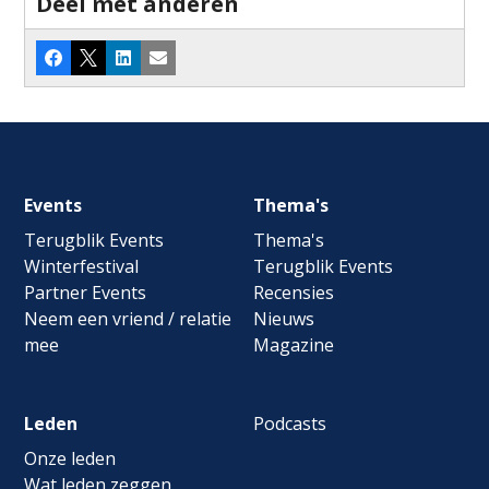
Deel met anderen
Facebook
X
LinkedIn
E-mail
Footer
Events
Thema's
navigation
Terugblik Events
Thema's
Winterfestival
Terugblik Events
Partner Events
Recensies
Neem een vriend / relatie
Nieuws
mee
Magazine
Leden
Podcasts
Onze leden
Wat leden zeggen