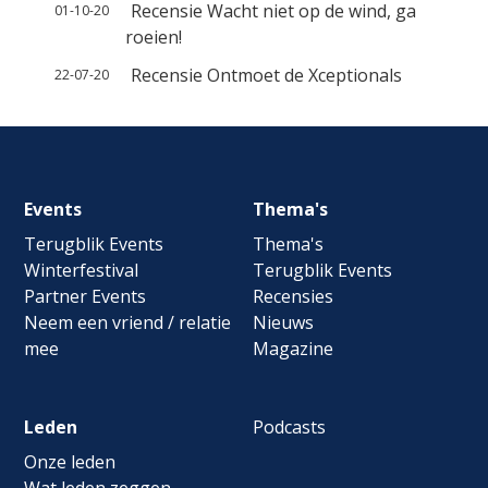
Recensie Wacht niet op de wind, ga
01-10-20
roeien!
Recensie Ontmoet de Xceptionals
22-07-20
Footer
Events
Thema's
navigation
Terugblik Events
Thema's
Winterfestival
Terugblik Events
Partner Events
Recensies
Neem een vriend / relatie
Nieuws
mee
Magazine
Leden
Podcasts
Onze leden