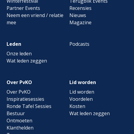
Winterfestival
Terugblik Events
Partner Events
Recensies
Neem een vriend / relatie
Nieuws
mee
Magazine
Leden
Podcasts
Onze leden
Wat leden zeggen
Over PvKO
Lid worden
Over PvKO
Lid worden
Inspiratiesessies
Voordelen
Ronde Tafel Sessies
Kosten
Bestuur
Wat leden zeggen
Ontmoeten
Klanthelden