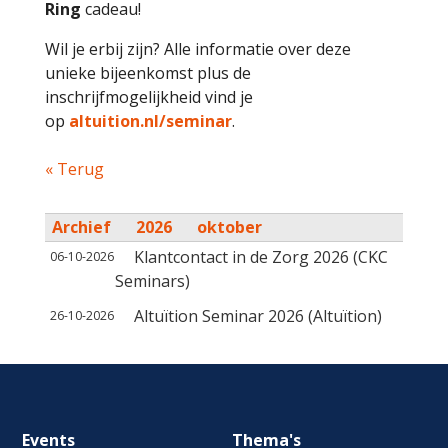
Ring
cadeau!
Wil je erbij zijn? Alle informatie over deze
unieke bijeenkomst plus de
inschrijfmogelijkheid vind je
op
altuition.nl/seminar
.
« Terug
Archief
2026
oktober
Klantcontact in de Zorg 2026 (CKC
06-10-2026
Seminars)
Altuïtion Seminar 2026 (Altuïtion)
26-10-2026
Footer
Events
Thema's