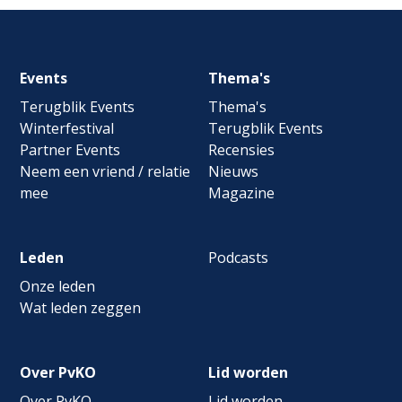
Footer
Events
Thema's
navigation
Terugblik Events
Thema's
Winterfestival
Terugblik Events
Partner Events
Recensies
Neem een vriend / relatie
Nieuws
mee
Magazine
Leden
Podcasts
Onze leden
Wat leden zeggen
Over PvKO
Lid worden
Over PvKO
Lid worden