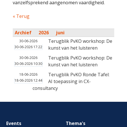
vanzelfsprekend aangenomen vaardigheid.
« Terug
Archief
2026
juni
Terugblik PvKO workshop: De
30-06-2026
30-06-2026 17:22
kunst van het luisteren
Terugblik PvKO workshop: De
30-06-2026
30-06-2026 10:30
kunst van het luisteren
Terugblik PvKO Ronde Tafel:
18-06-2026
18-06-2026 12:44
AI toepassing in CX-
consultancy
Footer
Events
Thema's