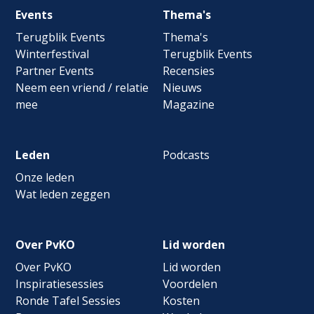
Footer
Events
Thema's
navigation
Terugblik Events
Thema's
Winterfestival
Terugblik Events
Partner Events
Recensies
Neem een vriend / relatie
Nieuws
mee
Magazine
Leden
Podcasts
Onze leden
Wat leden zeggen
Over PvKO
Lid worden
Over PvKO
Lid worden
Inspiratiesessies
Voordelen
Ronde Tafel Sessies
Kosten