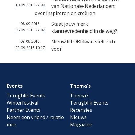
10-09-2015 22:00
van Nationale-Nederlanden;
over inspireren en creëren
Staat jouw merk
08-09-2015
08-09-2015 22:07
klanttevredenheid in de weg?
Nieuw lid OBI4wan stelt zich
03-09-2015
03-09-2015 10:17
voor
Footer
Events
Thema's
navigation
Terugblik Events
Thema's
Winterfestival
Terugblik Events
Partner Events
Recensies
Neem een vriend / relatie
Nieuws
mee
Magazine