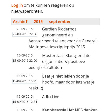
Log in
om te kunnen reageren op
nieuwsberichten.
Archief
2015
september
Gerdien Ridderbos
29-09-2015
29-09-2015 22:06
genomineerd als
Aanstormend talent voor de Generali
AM Innovatiescriptieprijs 2015
Masterclass Klantgerichte
15-09-2015
15-09-2015 22:00
organisatie & positieve
bedrijfsresultaten
Laat je niet leiden door je
15-09-2015
15-09-2015 15:31
hoofd, maar door iets wat je
raakt…;)
Adfo Live
15-09-2015
15-09-2015 12:24
Kennissessie Het NPS denken
10-09-2015