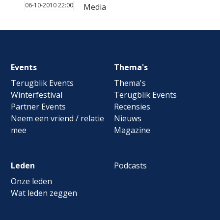
06-10-2010 22:00
Media
Footer
Events
Thema's
navigation
Terugblik Events
Thema's
Winterfestival
Terugblik Events
Partner Events
Recensies
Neem een vriend / relatie
Nieuws
mee
Magazine
Leden
Podcasts
Onze leden
Wat leden zeggen