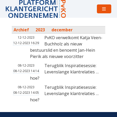
Open
menu
Archief
2023
december
PvKO verwelkomt Katja Veen-
12-12-2023
12-12-2023 16:29
Buchholz als nieuw
bestuurslid en benoemt Jan-Hein
Pierik als nieuwe voorzitter
Terugblik Inspiratiesessie:
08-12-2023
08-12-2023 14:14
Levenslange klantrelaties …
hoe?
Terugblik Inspiratiesessie:
08-12-2023
08-12-2023 14:05
Levenslange klantrelaties …
hoe?