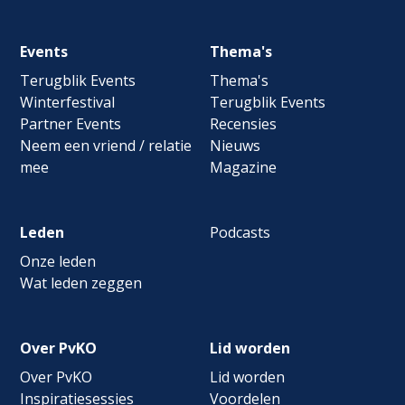
Footer
Events
Thema's
navigation
Terugblik Events
Thema's
Winterfestival
Terugblik Events
Partner Events
Recensies
Neem een vriend / relatie
Nieuws
mee
Magazine
Leden
Podcasts
Onze leden
Wat leden zeggen
Over PvKO
Lid worden
Over PvKO
Lid worden
Inspiratiesessies
Voordelen