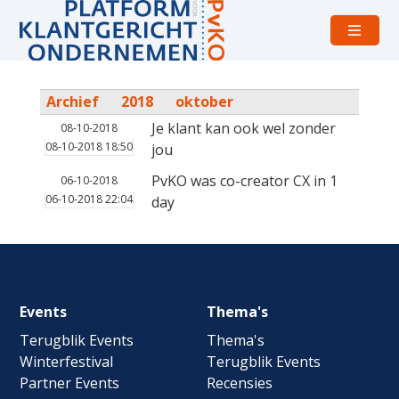
Open
menu
Archief
2018
oktober
Je klant kan ook wel zonder
08-10-2018
08-10-2018 18:50
jou
PvKO was co-creator CX in 1
06-10-2018
06-10-2018 22:04
day
Footer
Events
Thema's
navigation
Terugblik Events
Thema's
Winterfestival
Terugblik Events
Partner Events
Recensies