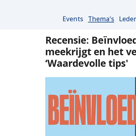
Main
Events
Thema's
Lede
navigation
Recensie: Beïnvloe
meekrijgt en het ve
‘Waardevolle tips'