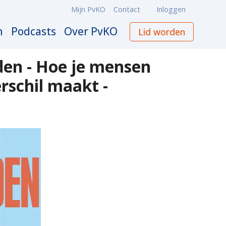
Mijn PvKO
Contact
Inloggen
Meta
navigation
n
Podcasts
Over PvKO
Lid worden
den - Hoe je mensen
rschil maakt -