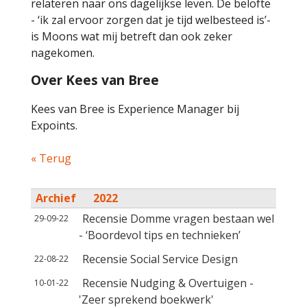
relateren naar ons dagelijkse leven. De belofte
- ‘ik zal ervoor zorgen dat je tijd welbesteed is’-
is Moons wat mij betreft dan ook zeker
nagekomen.
Over Kees van Bree
Kees van Bree is Experience Manager bij
Expoints.
« Terug
Archief
2022
Recensie Domme vragen bestaan wel
29-09-22
- ‘Boordevol tips en technieken’
Recensie Social Service Design
22-08-22
Recensie Nudging & Overtuigen -
10-01-22
'Zeer sprekend boekwerk'