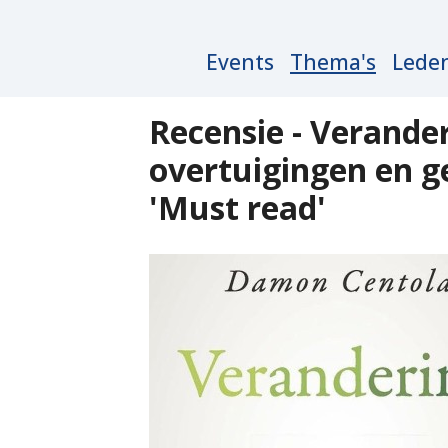
Main
Events
Thema's
Lede
navigation
Recensie - Verander
overtuigingen en g
'Must read'