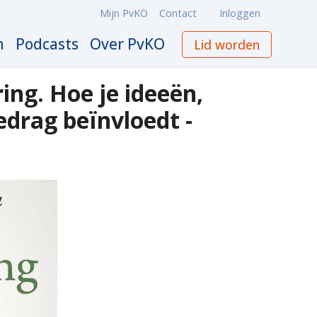
Mijn PvKO
Contact
Inloggen
Meta
navigation
n
Podcasts
Over PvKO
Lid worden
ing. Hoe je ideeën,
edrag beïnvloedt -