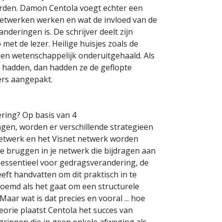
rden. Damon Centola voegt echter een
 netwerken werken en wat de invloed van de
deringen is. De schrijver deelt zijn
met de lezer. Heilige huisjes zoals de
en wetenschappelijk onderuitgehaald. Als
 hadden, dan hadden ze de geflopte
ers aangepakt.
ering? Op basis van 4
gen, worden er verschillende strategieën
netwerk en het Visnet netwerk worden
de bruggen in je netwerk die bijdragen aan
 essentieel voor gedragsverandering, de
geeft handvatten om dit praktisch in te
noemd als het gaat om een structurele
aar wat is dat precies en vooral ... hoe
eorie plaatst Centola het succes van
rippen die in geen enkele afweging als