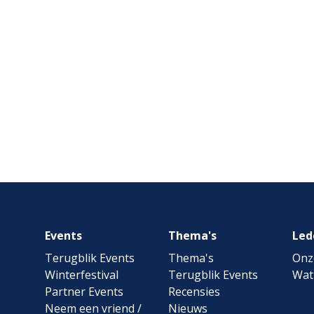
Footer
Events
Thema's
Led
navigation
Terugblik Events
Thema's
Onz
Winterfestival
Terugblik Events
Wat
Partner Events
Recensies
Neem een vriend /
Nieuws