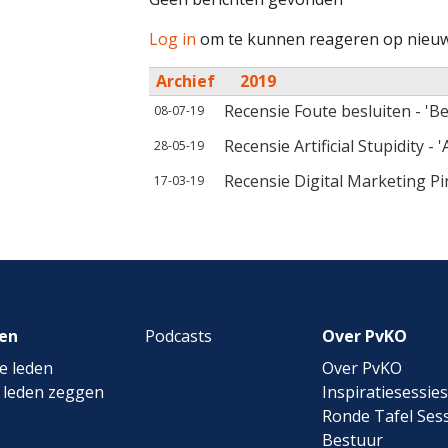
Log in
om te kunnen reageren op nieuw
Archief
2019
Recensie Foute besluiten - 'Be
08-07-19
Recensie Artificial Stupidity - 
28-05-19
Recensie Digital Marketing Pi
17-03-19
en
Podcasts
Over PvKO
e leden
Over PvKO
 leden zeggen
Inspiratiesessies
Ronde Tafel Sess
Bestuur