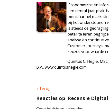
Econometrist en info
een tiental jaar prakt
omnichannel marketing 
bij het ondersteunen 
is steeds de gedraging
beter te leren begrijp
analyse en continue v
Customer Journeys, ma
keuzes voor waarde cre
Quintus C. Hegie, MSc
B.V.,
www.quintushegie.com
« Terug
Reacties op 'Recensie Digita
Geen berichten gevonden