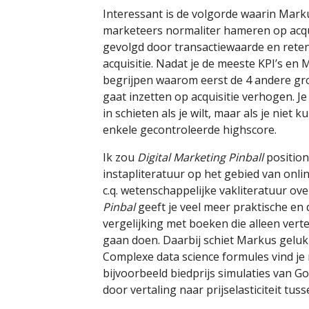
Interessant is de volgorde waarin Marku
marketeers normaliter hameren op acqui
gevolgd door transactiewaarde en retenti
acquisitie. Nadat je de meeste KPI’s en 
begrijpen waarom eerst de 4 andere gro
gaat inzetten op acquisitie verhogen. Je
in schieten als je wilt, maar als je niet
enkele gecontroleerde highscore.
Ik zou
Digital Marketing Pinball
position
instapliteratuur op het gebied van onl
c.q. wetenschappelijke vakliteratuur ov
Pinbal
geeft je veel meer praktische en
vergelijking met boeken die alleen verte
gaan doen. Daarbij schiet Markus gelukkig
Complexe data science formules vind je 
bijvoorbeeld biedprijs simulaties van G
door vertaling naar prijselasticiteit tuss