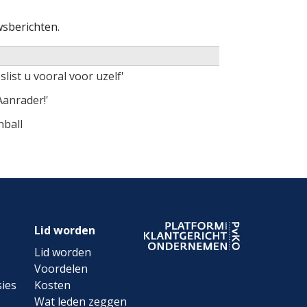
sberichten.
slist u vooral voor uzelf'
'Aanrader!'
nball
Lid worden
Lid worden
Voordelen
ies
Kosten
Wat leden zeggen