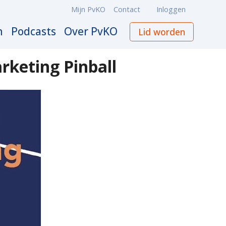
Mijn PvKO
Contact
Inloggen
Meta
navigation
n
Podcasts
Over PvKO
Lid worden
rketing Pinball