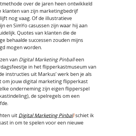
stmethode over de jaren heen ontwikkeld
 klanten van zijn marketingbedrijf
jft nog vaag. Of de illustratieve
jn en SimYo casussen zijn waar hij aan
uidelijk. Quotes van klanten die de
ge behaalde successen zouden mijns
oegd mogen worden.
lezen van
Digital Marketing Pinball
een
rdagsfeestje in het flipperkastmuseum van
e instructies uit Markus’ werk ben je als
t om jouw digital marketing flipperkast
elke onderneming zijn eigen flipperspel
kastindeling), de spelregels om een
fde.
hten uit
Digital Marketing Pinbal
l
schiet ik
rkast in om te spelen voor een nieuwe