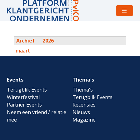
Open
menu
Archief
2026
maart
Footer
Events
Thema's
navigation
Terugblik Events
Thema's
Winterfestival
Terugblik Events
Partner Events
Recensies
Neem een vriend / relatie
Nieuws
mee
Magazine