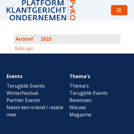
Open
menu
Archief
2023
februari
Footer
Events
Thema's
navigation
Terugblik Events
Thema's
Winterfestival
Terugblik Events
Partner Events
Recensies
Neem een vriend / relatie
Nieuws
mee
Magazine