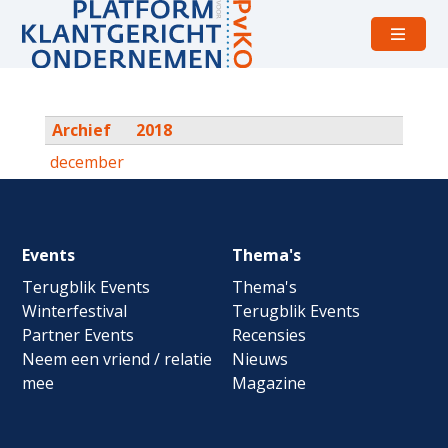
Open
menu
Archief
2018
december
Footer
Events
Thema's
navigation
Terugblik Events
Thema's
Winterfestival
Terugblik Events
Partner Events
Recensies
Neem een vriend / relatie
Nieuws
mee
Magazine