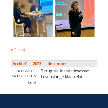
« Terug
Archief
2023
december
Terugblik Inspiratiesessie:
08-12-2023
08-12-2023 14:05
Levenslange klantrelaties …
hoe?