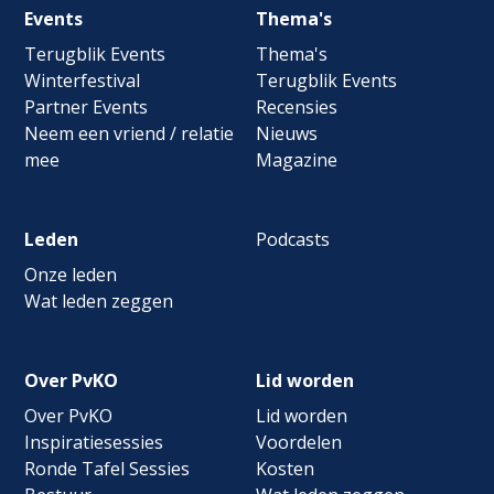
Footer
Events
Thema's
navigation
Terugblik Events
Thema's
Winterfestival
Terugblik Events
Partner Events
Recensies
Neem een vriend / relatie
Nieuws
mee
Magazine
Leden
Podcasts
Onze leden
Wat leden zeggen
Over PvKO
Lid worden
Over PvKO
Lid worden
Inspiratiesessies
Voordelen
Ronde Tafel Sessies
Kosten