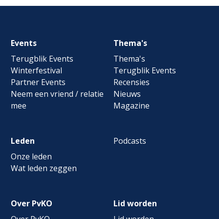
Footer
Events
Thema's
navigation
Terugblik Events
Thema's
Winterfestival
Terugblik Events
Partner Events
Recensies
Neem een vriend / relatie
Nieuws
mee
Magazine
Leden
Podcasts
Onze leden
Wat leden zeggen
Over PvKO
Lid worden
Over PvKO
Lid worden