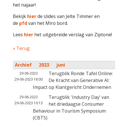
het najaar!
Bekijk
hier
de slides van Jelte Timmer en
de
pfd
van het Miro bord.
Lees
hier
het uitgebreide verslag van Ziptone!
« Terug
Archief
2023
juni
Terugblik Ronde Tafel Online:
29-06-2023
29-06-2023 18:00
De Kracht van Generative AI:
Impact op Klantgericht Ondernemen
Terugblik 'Industry Day’ van
29-06-2023
29-06-2023 10:13
het driedaagse Consumer
Behaviour in Tourism Symposium
(CBTS)