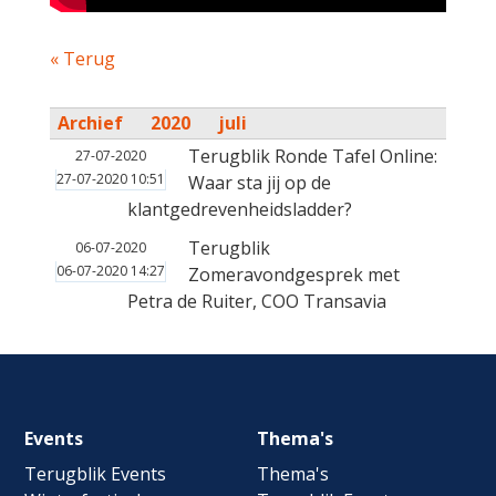
« Terug
Archief
2020
juli
Terugblik Ronde Tafel Online:
27-07-2020
27-07-2020 10:51
Waar sta jij op de
klantgedrevenheidsladder?
Terugblik
06-07-2020
06-07-2020 14:27
Zomeravondgesprek met
Petra de Ruiter, COO Transavia
Footer
Events
Thema's
navigation
Terugblik Events
Thema's