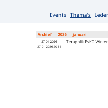
Main
Events
Thema's
Lede
navigation
Archief
2026
januari
Terugblik PvKO Winterf
27-01-2026
27-01-2026 20:54