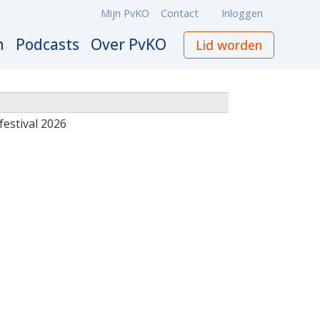
Mijn PvKO
Contact
Inloggen
Meta
navigation
n
Podcasts
Over PvKO
Lid worden
estival 2026