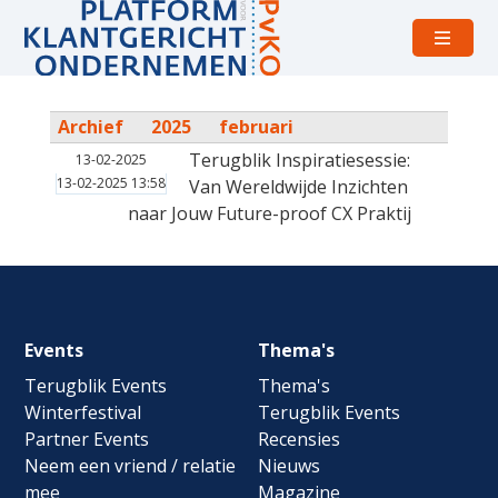
Open
menu
Archief
2025
februari
Terugblik Inspiratiesessie:
13-02-2025
13-02-2025 13:58
Van Wereldwijde Inzichten
naar Jouw Future-proof CX Praktij
Footer
Events
Thema's
navigation
Terugblik Events
Thema's
Winterfestival
Terugblik Events
Partner Events
Recensies
Neem een vriend / relatie
Nieuws
mee
Magazine