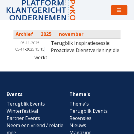
Open
menu
Archief
2025
november
Terugblik Inspiratiesessie:
05-11-2025
05-11-2025 15:15
Proactieve Dienstverlening die
werkt
Footer
Events
Thema's
navigation
Terugblik Events
Thema's
Winterfestival
Terugblik Events
Partner Events
Recensies
Neem een vriend / relatie
Nieuws
mee
Magazine