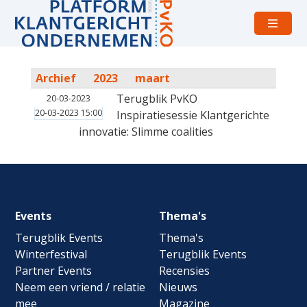
Open
menu
Archief
2023
maart
Terugblik PvKO
20-03-2023
20-03-2023 15:00
Inspiratiesessie Klantgerichte
innovatie: Slimme coalities
Footer
Events
Thema's
navigation
Terugblik Events
Thema's
Winterfestival
Terugblik Events
Partner Events
Recensies
Neem een vriend / relatie
Nieuws
mee
Magazine