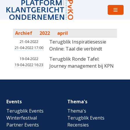
Open
menu
Archief
2022
april
Terugblik Inspiratiesessie
21-04-2022
21-04-2022 17:00
Online: Taal die verbindt
Terugblik Ronde Tafel:
19-04-2022
19-04-2022 16:23
Journey management bij KPN
Footer
Events
Thema's
navigation
Terugblik Events
Thema's
Winterfestival
Terugblik Events
Partner Events
Recensies