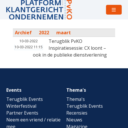
Open
menu
Archief
2022
maart
Terugblik PvKO
10-03-2022
10-03-2022 11:15
Inspiratiesessie: CX loont –
ook in de publieke dienstverlening
Footer
Events
Thema's
navigation
Terugblik Events
Thema's
Winterfestival
Terugblik Events
Partner Events
Recensies
Neem een vriend / relatie
Nieuws
mee
Magazine