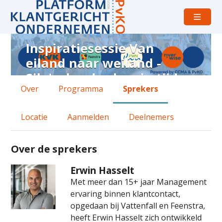
Open
menu
Inspiratiesessie Van
Sprekers
eiland naar weiland -
bij
Silo's doorbreken in tijden
Inspiratiesessie
Over
Programma
Sprekers
van digitale
Van
transformatie
eiland
Locatie
Aanmelden
Deelnemers
donderdag 24 september 2026 van 14:30 uur tot 1
naar
KVK
weiland
Over de sprekers
-
Erwin Hasselt
Silo's
Met meer dan 15+ jaar Management
doorbreken
ervaring binnen klantcontact,
in
opgedaan bij Vattenfall en Feenstra,
heeft Erwin Hasselt zich ontwikkeld