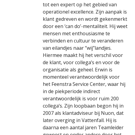
tijden
tot een expert op het gebied van
van
operationel excellence. Zijn aanpak is
digitale
klant gedreven en wordt gekenmerkt
door een ‘can do’-mentaliteit. Hij weet
transformatie
mensen met enthousiasme te
verbinden en cultuur te veranderen
van eilandjes naar ‘’wij’’landjes.
Hiermee maakt hij het verschil voor
de klant, voor collega’s en voor de
organisatie als geheel. Erwin is
momenteel verantwoordelijk voor
het Feenstra Service Center, waar hij
in de piekperiode indirect
verantwoordelijk is voor ruim 200
collega’s. Zijn loopbaan begon hij in
2007 als klantadviseur bij Nuon, dat
later overging in Vattenfall. Hij is
daarna een aantal jaren Teamleider
geweest en onder andere door het