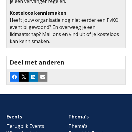
je een vervanger regelen.
Kosteloos kennismaken
Heeft jouw organisatie nog niet eerder een PvKO
event bijgewoond? En overweeg je een
lidmaatschap? Mail ons en vind uit of je kosteloos
kan kennismaken.
Deel met anderen
Facebook
X
LinkedIn
E-mail
Footer
Events
Thema's
navigation
Terugblik Events
Thema's