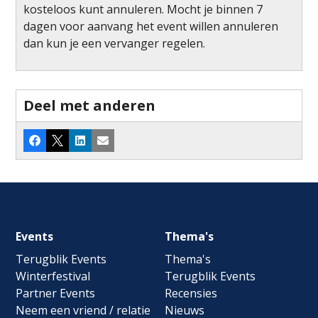
kosteloos kunt annuleren. Mocht je binnen 7
dagen voor aanvang het event willen annuleren
dan kun je een vervanger regelen.
Deel met anderen
Facebook
X
LinkedIn
E-mail
Footer
Events
Thema's
navigation
Terugblik Events
Thema's
Winterfestival
Terugblik Events
Partner Events
Recensies
Neem een vriend / relatie
Nieuws