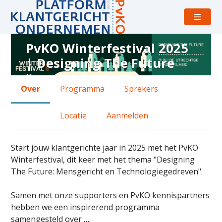
Open
menu
PvKO Winterfestival 2025
Over
| Designing The Future
PvKO
Winterfestival
donderdag 23 januari 2025 van 12:00 uur tot 19:00
Over
Programma
Sprekers
2025
DUS (De Utrechtse Stadsvrijheid)
|
Locatie
Aanmelden
Designing
The
Start jouw klantgerichte jaar in 2025 met het PvKO
Future
Winterfestival, dit keer met het thema "Designing
The Future: Mensgericht en Technologiegedreven".
Samen met onze supporters en PvKO kennispartners
hebben we een inspirerend programma
samengesteld over …