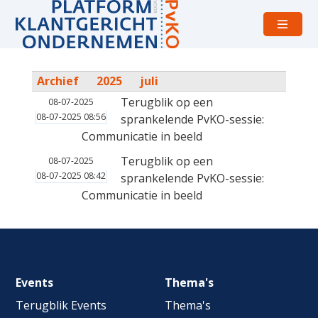
Open
menu
Archief
2025
juli
Terugblik op een
08-07-2025
08-07-2025 08:56
sprankelende PvKO-sessie:
Communicatie in beeld
Terugblik op een
08-07-2025
08-07-2025 08:42
sprankelende PvKO-sessie:
Communicatie in beeld
Footer
Events
Thema's
navigation
Terugblik Events
Thema's